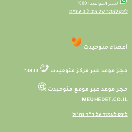
لحجز المواعيد
8801*
לינק לאתר של איכילוב עיניים
أعضاء مئوحيدت
حجز موعد عبر مركز مئوحيدت
3833*
حجز موعد عبر موقع مئوحيدت
MEUHEDET.CO.IL
לינק לעמוד על ד״ר נח׳ול