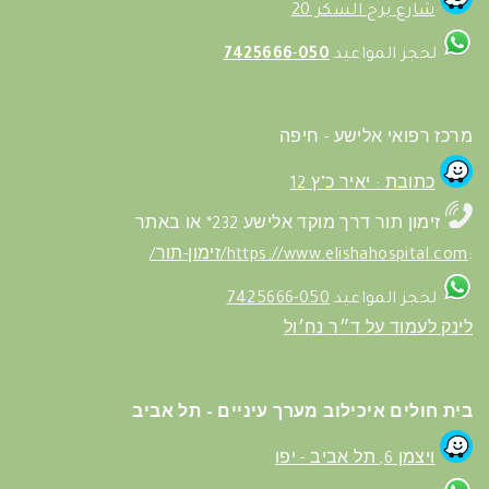
شارع برج السكر 20
لحجز المواعيد
050
-
7425666
מרכז רפואי אלישע - חיפה
כתובת : יאיר כ"ץ 12
זימון תור דרך מוקד אלישע 232* או באתר
:
https://www.elishahospital.com/זימון-תור/
لحجز المواعيد
050-7425666
לינק לעמוד על ד״ר נח׳ול
בית חולים איכילוב מערך עיניים - תל אביב
ויצמן 6, תל
אביב
- יפו