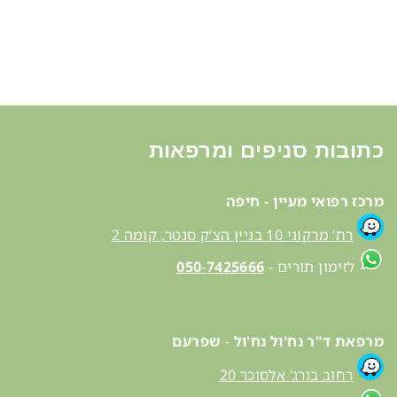
כתובות סניפים ומרפאות
מרכז רפואי מעיין - חיפה
רח’ מרקוני 10 בניין הצ’ק סנטר, קומה 2
לזימון תורים -
7425666
-
050
מרפאת ד"ר נח'ול נח'ול
-
שפרעם
רחוב בורג’ אלסוכר 20