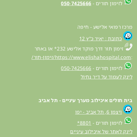
לזימון תורים -
7425666
-
050
מרכז רפואי אלישע - חיפה
כתובת : יאיר כ"ץ 12
זימון תור דרך מוקד אלישע 232* או באתר
:
https://www.elishahospital.com/זימון-תור/
לזימון תורים -
050-7425666
לינק לעמוד על ד״ר נח׳ול
בית חולים איכילוב מערך עיניים - תל אביב
ויצמן 6, תל
אביב
- יפו
לזימון תורים -
8801*
לינק לאתר של איכילוב עיניים