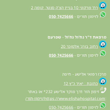
רח’ מרקוני 10 בניין הצ’ק סנטר, קומה 2
לזימון תורים -
7425666
-
050
מרפאת ד"ר נח'ול נח'ול
-
שפרעם
רחוב בורג’ אלסוכר 20
לזימון תורים -
7425666
-
050
מרכז רפואי אלישע - חיפה
כתובת : יאיר כ"ץ 12
זימון תור דרך מוקד אלישע 232* או באתר
:
https://www.elishahospital.com/זימון-תור/
לזימון תורים -
050-7425666