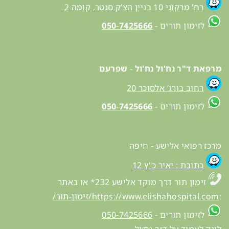
רח’ מרקוני 10 בניין הצ’ק סנטר, קומה 2
לזימון תורים -
7425666
-
050
מרפאת ד"ר נח'ול נח'ול
-
שפרעם
רחוב בורג’ אלסוכר 20
לזימון תורים -
7425666
-
050
מרכז רפואי אלישע - חיפה
כתובת : יאיר כ"ץ 12
זימון תור דרך מוקד אלישע 232* או באתר
:
https://www.elishahospital.com/זימון-תור/
לזימון תורים -
050-7425666